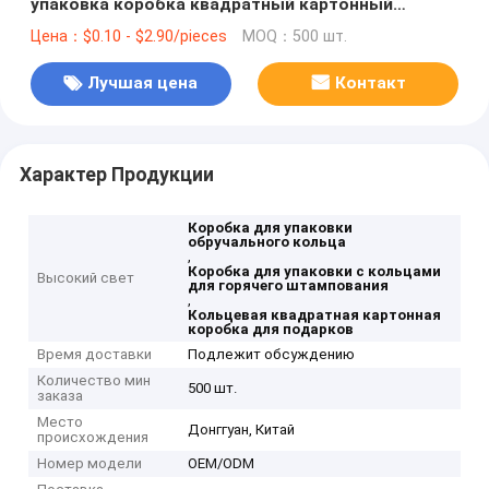
упаковка коробка квадратный картонный
подарочный ящик с раковиной
Цена：$0.10 - $2.90/pieces
MOQ：500 шт.
Лучшая цена
Контакт
Характер Продукции
Коробка для упаковки
обручального кольца
,
Коробка для упаковки с кольцами
Высокий свет
для горячего штампования
,
Кольцевая квадратная картонная
коробка для подарков
Время доставки
Подлежит обсуждению
Количество мин
500 шт.
заказа
Место
Донггуан, Китай
происхождения
Номер модели
OEM/ODM